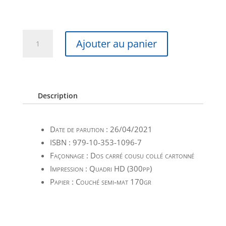
quantité
Ajouter au panier
de
Catalogue
raisonné
Tome
II
Description
Date de parution : 26/04/2021
ISBN : 979-10-353-1096-7
Façonnage : Dos carré cousu collé cartonné
Impression : Quadri HD (300pp)
Papier : Couché semi-mat 170gr